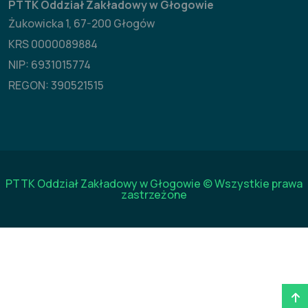
PTTK Oddział Zakładowy w Głogowie
Żukowicka 1, 67-200 Głogów
KRS 0000089884
NIP: 6931015774
REGON: 390521515
PTTK Oddział Zakładowy w Głogowie © Wszystkie prawa
zastrzeżone